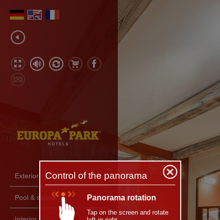
Control of the panorama
Exterior
Pool & sauna
Panorama rotation
Tap on the screen and rotate
Interior
left or right.